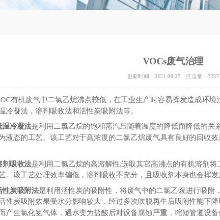
VOCs废气治理
更新时间：2021-08-25 点击量：
3357
VOC有机废气中二氯乙烷沸点较低，在工业生产时容易挥发造成环境
温冷凝法，溶剂吸收法和活性炭吸附法等。
低温冷凝法
是利用二氯乙烷的饱和蒸汽压随着温度的降低而降低的关系
为液态的工艺。该工艺对于高浓度的二氯乙烷废气具有良好的回收效
溶剂吸收法
是利用二氯乙烷的高溶解性,选取其它高沸点的有机溶剂将
艺。该工艺处理效率偏低，溶剂吸收不充分，且吸收剂本身也会挥发
活性炭吸附法
是利用活性炭的吸附性，将废气中的二氯乙烷进行吸附
活性炭吸附效果受水分影响较大，经过多次吹脱再生后吸附性能下降
而产生氯化氢气体，遇水变为盐酸后对设备腐蚀严重，缩短管道设备