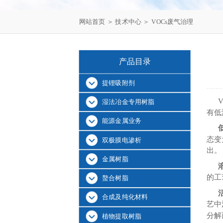
网站首页
＞
技术中心
＞ VOCs废气治理
产品目录
提锂吸附剂
湿法冶金专用树脂
有低
能源金属业务
态变
双极膜电渗析
出。
金属树脂
的工
螯合树脂
合成及纯化材料
艺中
分解
植物提取树脂