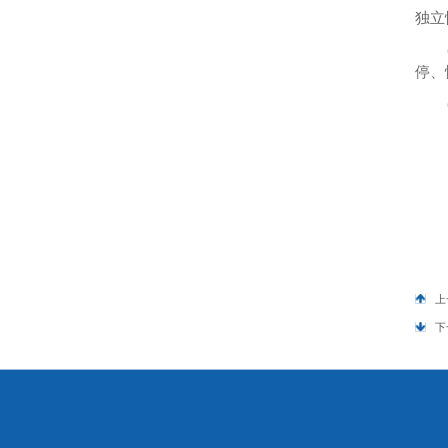
独立
停、
上
下