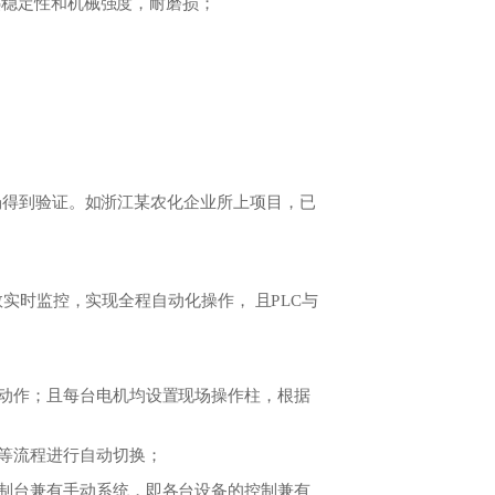
热稳定性和机械强度，耐磨损；
场得到验证。如浙江某农化企业所上项目，已
实时监控，实现全程自动化操作， 且PLC与
而动作；且每台电机均设置现场操作柱，根据
等流程进行自动切换；
控制台兼有手动系统，即各台设备的控制兼有