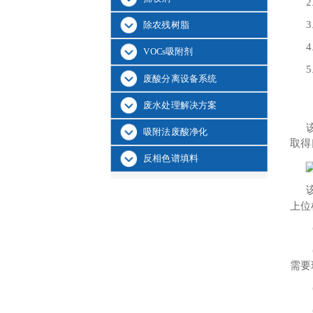
除农残树脂
VOCs吸附剂
废酸分离设备系统
废水处理解决方案
吸附法废酸净化
取得
反相色谱填料
上位
需要