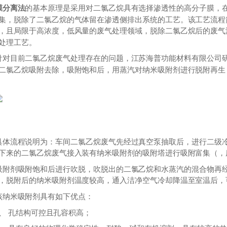
膜分离法
的基本原理是采用对二氯乙烷具有选择渗透性的高分子膜，
集，脱除了二氯乙烷的气体留在渗透侧排出系统的工艺。该工艺流程
，且局限于高浓度，低风量的废气处理领域，脱除二氯乙烷后的废气
处理工艺。
针对目前二氯乙烷废气处理存在的问题，江苏海普功能材料有限公司研
二氯乙烷吸附去除，吸附饱和后，用蒸汽对纳米吸附剂进行脱附再生
具体流程说明为：车间二氯乙烷废气先经过真空泵抽取后，进行二级
下来的二氯乙烷废气接入装有纳米吸附剂的吸附塔进行吸附富集（，
吸附剂吸附饱和后进行吹脱，吹脱出的二氯乙烷和水蒸汽的混合物再
，脱附后的纳米吸附剂温度较高，通入洁净空气冷却降温至室温后，
该纳米吸附剂具有如下优点：
1、 孔结构可控且孔容积高；