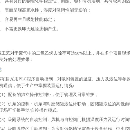
2、 具有良好的物理化学稳定性，耐酸、碱和有机溶剂、具有较高的
3、 表面呈现高疏水性，湿度对吸附性能无影响；
4、 容易再生且吸附性能稳定；
5、 不需更换即无危险废物产生。
该工艺对于废气中的二氯乙烷去除率可达98%以上，并在多个项目现
良好的处理效果：
该项目采用PLC程序自动控制，对吸附装置的温度、压力及液位等参数
机通信，便于生产中掌握装置运行情况:
（1）配备的独立操作控制柜，便于管理及日常维护；
（2）机泵的控制：机泵与对应储罐液位计联动，随储罐液位的高低
现场可切换手动/自控操作模式。
（3）吸附系统的自动控制：风机与自控阀门根据温度压力及运行时间
（4）吸附系统的手动控制：为应对偶然情况需单个设备动作，中央