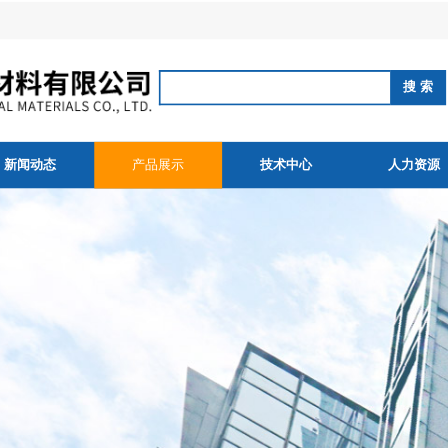
新闻动态
产品展示
技术中心
人力资源