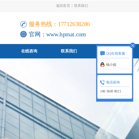
返回首页
|
联系我们
服务热线：17712638280
官网：
www.hpmat.com
在线咨询
联系我们
QQ在线客服
钱小姐
电话咨询
180 3609 8021