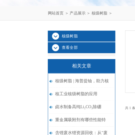
网站首页
＞
产品展示
＞
核级树脂
＞
核级树脂
查看全部
相关文章
核级树脂 | 海普提铀，助力核
能源安全绿色发展
核工业核级树脂的应用
卤水制备高纯Li₂CO₃除硼
共 1
重金属吸附剂有哪些性能特
点？
含锂废水锂资源回收：从“废