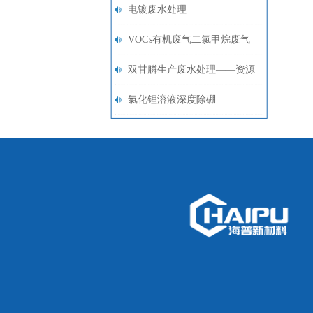
电镀废水处理
VOCs有机废气二氯甲烷废气
治理与回收
双甘膦生产废水处理——资源
回收
氯化锂溶液深度除硼