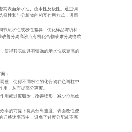
改变其表面亲水性、疏水性及极性。通过调
选择性和与分析物的相互作用方式，进而
以调节疏水性或极性差异，优化样品与填料
够改善分离高沸点有机化合物或难分离物质
质，使得其表面具有较强的亲水性或更高的
方面：
到调整，使得不同极性的化合物在色谱柱中
作用，从而提高分离度。
互作用或过度吸附，改善峰形，减少拖尾效
离效率的前提下提高分离速度。表面改性使
的迁移速率适中，避免了过度分配或不完