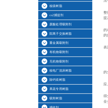
法
核级树脂
整
co2捕捉剂
提
废酸处理吸附剂
的
阳离子交换树脂
的
重金属吸附剂
表
有机物吸附剂
无机物吸附剂
核电厂混床树脂
的
除钙镁树脂
应
果蔬专用树脂
得
吸附树脂
全
捕收剂