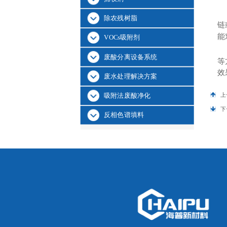
除农残树脂
链
能
VOCs吸附剂
废酸分离设备系统
等
效
废水处理解决方案
上
吸附法废酸净化
下
反相色谱填料