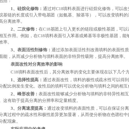
包括：
1、硅烷化修饰：
通过对C18填料表面进行硅烷化修饰，可以
烷基链的长度或引入带电基团（如氨基、羧基等），可以改变填料的
高分离效率。
2、二次修饰：
在C18基团上引入更长的链段或极性基团，可
相互作用。例如，在C18填料表面引入苯基或烯基等非极性基团，能
效率。
3、表面活性剂修饰：
通过添加表面活性剂改善填料的表面性
面能，从而减少分析物与填料表面的非特异性吸附，提高分离效率。
表面改性对分离效率的影响
C18填料表面改性后，其分离效率的变化主要体现在以下几个
1、选择性提高：
通过表面改性，填料的极性或疏水性可以得
分配比例发生变化。改性后的填料可以优化分析物与填料之间的相互
2、峰形改善：
表面改性能够减少分析物与填料的非特异性相
。这有助于提高分离的分辨率和定量精度。
3、分离速度提高：
通过改变填料的表面性质，可以在保证分
分离过程中的疏水性和极性差异更加显著，从而使分析物在色谱柱中
分配现象。
实际应用中的考虑