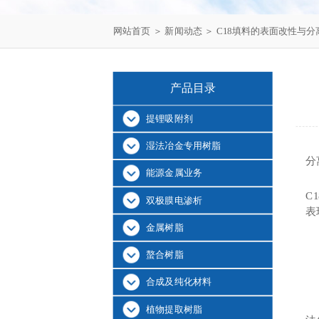
网站首页
＞
新闻动态
＞ C18填料的表面改性与
产品目录
提锂吸附剂
湿法冶金专用树脂
分
能源金属业务
C
双极膜电渗析
表
金属树脂
螯合树脂
合成及纯化材料
植物提取树脂