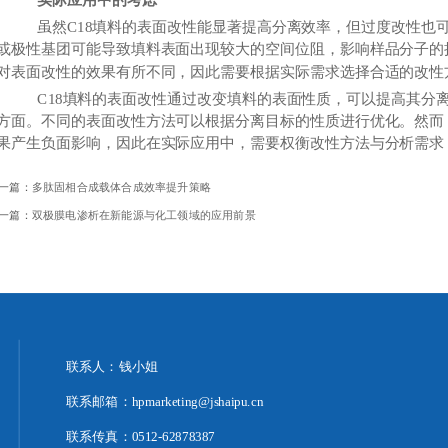
虽然C18填料的表面改性能显著提高分离效率，但过度改性也可
或极性基团可能导致填料表面出现较大的空间位阻，影响样品分子的
对表面改性的效果有所不同，因此需要根据实际需求选择合适的改性
C18填料的表面改性通过改变填料的表面性质，可以提高其分离
方面。不同的表面改性方法可以根据分离目标的性质进行优化。然而
果产生负面影响，因此在实际应用中，需要权衡改性方法与分析需求
一篇：
多肽固相合成载体合成效率提升策略
一篇：
双极膜电渗析在新能源与化工领域的应用前景
联系人：钱小姐
联系邮箱：hpmarketing@jshaipu.cn
联系传真：0512-62878387