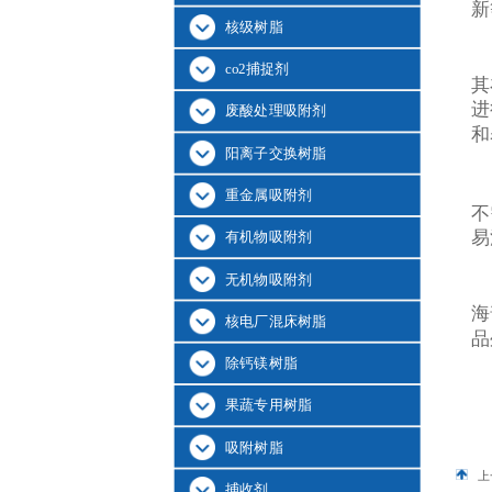
新
核级树脂
co2捕捉剂
其
进
废酸处理吸附剂
和
阳离子交换树脂
重金属吸附剂
不
易
有机物吸附剂
无机物吸附剂
海
核电厂混床树脂
品
除钙镁树脂
果蔬专用树脂
吸附树脂
上
捕收剂