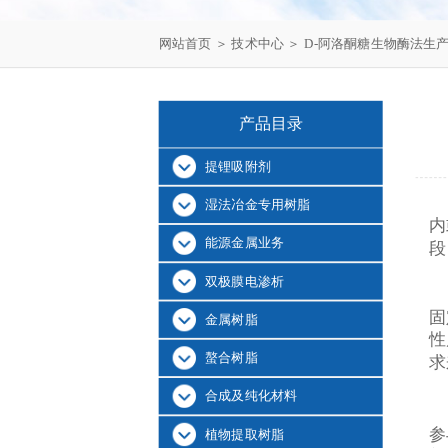
网站首页
＞
技术中心
＞ D-阿洛酮糖生物酶法生
产品目录
提锂吸附剂
湿法冶金专用树脂
内
能源金属业务
段
双极膜电渗析
固
金属树脂
性
螯合树脂
求
合成及纯化材料
参
植物提取树脂