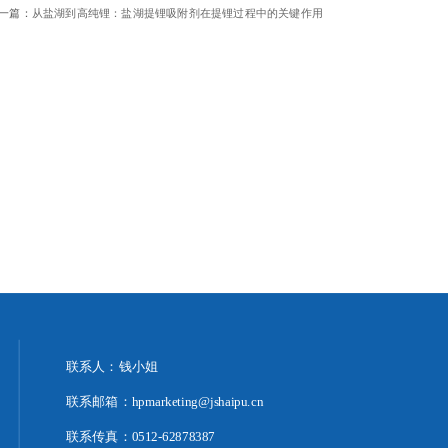
一篇：
从盐湖到高纯锂：盐湖提锂吸附剂在提锂过程中的关键作用
联系人：钱小姐
联系邮箱：hpmarketing@jshaipu.cn
联系传真：0512-62878387