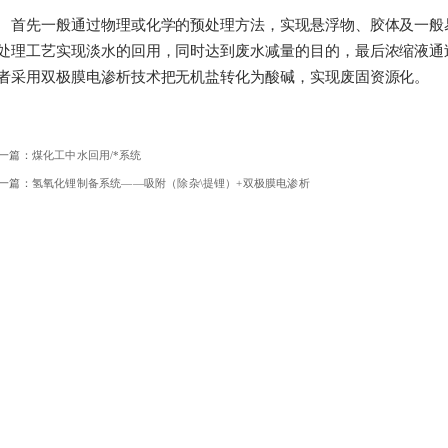
首先一般通过物理或化学的预处理方法，实现悬浮物、胶体及一般
处理工艺实现淡水的回用，同时达到废水减量的目的，最后浓缩液通
者采用双极膜电渗析技术把无机盐转化为酸碱，实现废固资源化。
一篇：
煤化工中水回用/*系统
一篇：
氢氧化锂制备系统——吸附（除杂\提锂）+双极膜电渗析