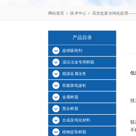
网站首页
＞
技术中心
＞ 高含盐废水纯化处理—
产品目录
提锂吸附剂
湿法冶金专用树脂
低
能源金属业务
双极膜电渗析
金属树脂
技
螯合树脂
合成及纯化材料
较
不
植物提取树脂