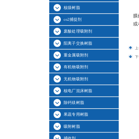
核级树脂
膜
co2捕捉剂
或
废酸处理吸附剂
阳离子交换树脂
上
重金属吸附剂
下
有机物吸附剂
无机物吸附剂
核电厂混床树脂
除钙镁树脂
果蔬专用树脂
吸附树脂
捕收剂