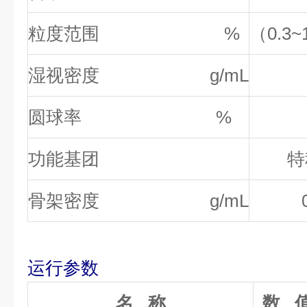
粒度范围 %
（0.3~
湿视密度 g/mL
圆球率 %
功能基团
特
骨架密度 g/mL
运行参数
名 称
数 